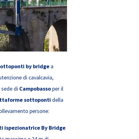
ottoponti by bridge
a
utenzione di cavalcavia,
a sede di
Campobasso
per il
attaforme sottoponti
della
 sollevamento persone:
i ispezionatrice By Bridge
ata massima e 24 m di