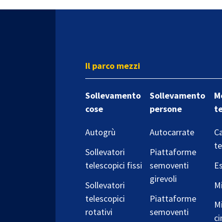
Il parco mezzi
Sollevamento
Sollevamento
M
cose
persone
t
Autogrù
Autocarrate
Ca
te
Sollevatori
Piattaforme
telescopici fissi
semoventi
Es
girevoli
Sollevatori
Mi
telescopici
Piattaforme
Mi
rotativi
semoventi
ci