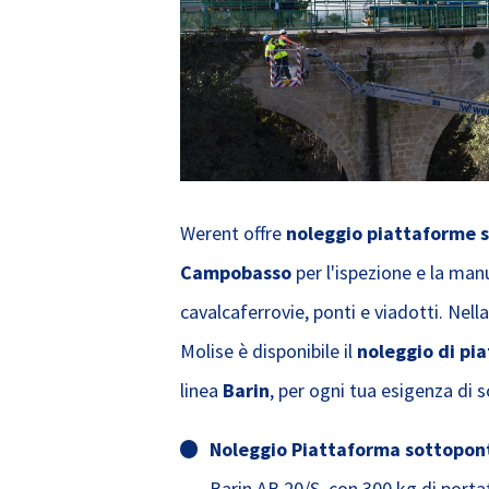
Werent offre
noleggio piattaforme s
Campobasso
per l'ispezione e la man
cavalcaferrovie, ponti e viadotti. Nell
Molise è disponibile il
noleggio di pi
linea
Barin
, per ogni tua esigenza di
Noleggio Piattaforma sottopont
Barin AB 20/S, con 300 kg di port