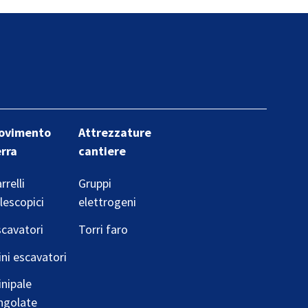
ovimento
Attrezzature
erra
cantiere
rrelli
Gruppi
lescopici
elettrogeni
cavatori
Torri faro
ni escavatori
nipale
ngolate