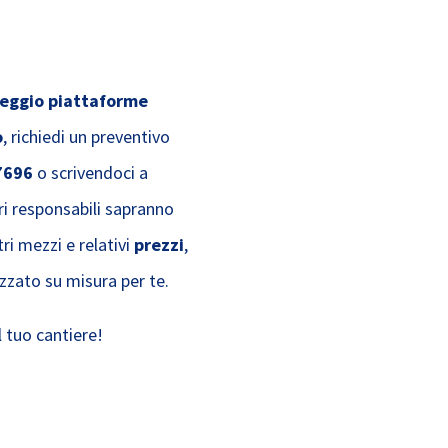
leggio piattaforme
o
, richiedi un preventivo
7696
o scrivendoci a
tri responsabili sapranno
tri mezzi e relativi
prezzi
,
izzato su misura per te.
 tuo cantiere!