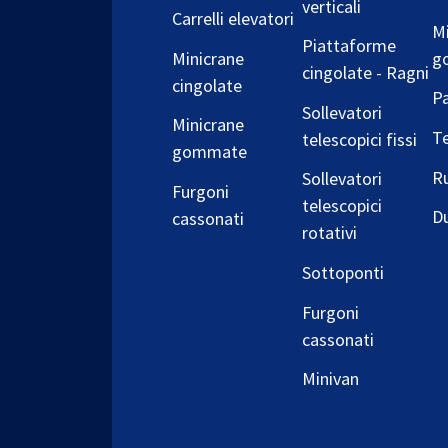
verticali
Carrelli elevatori
Mi
Piattaforme
Minicrane
g
cingolate - Ragni
cingolate
Pa
Sollevatori
Minicrane
T
telescopici fissi
gommate
Ru
Sollevatori
Furgoni
telescopici
D
cassonati
rotativi
Sottoponti
Furgoni
cassonati
Minivan