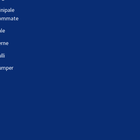
nipale
ommate
le
erne
lli
umper