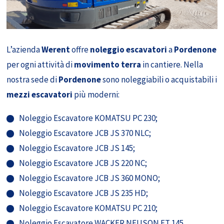
L’azienda
Werent
offre
noleggio escavatori
a
Pordenone
per ogni attività di
movimento terra
in cantiere. Nella
nostra sede di
Pordenone
sono noleggiabili o acquistabili i
mezzi escavatori
più moderni:
Noleggio Escavatore KOMATSU PC 230;
Noleggio Escavatore JCB JS 370 NLC;
Noleggio Escavatore JCB JS 145;
Noleggio Escavatore JCB JS 220 NC;
Noleggio Escavatore JCB JS 360 MONO;
Noleggio Escavatore JCB JS 235 HD;
Noleggio Escavatore KOMATSU PC 210;
Noleggio Escavatore WACKER NEUSON ET 145.