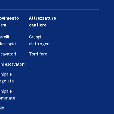
ovimento
Attrezzature
erra
cantiere
rrelli
Gruppi
lescopici
elettrogeni
cavatori
Torri faro
ni escavatori
nipale
ngolate
nipale
ommate
le