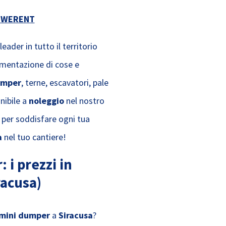
O WERENT
leader in tutto il territorio
imentazione di cose e
umper
, terne, escavatori, pale
nibile a
noleggio
nel nostro
per soddisfare ogni tua
a
nel tuo cantiere!
 i prezzi in
racusa)
 mini dumper
a
Siracusa
?