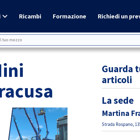
i
Ricambi
Formazione
Richiedi un pre
ini
Guarda tu
articoli
racusa
La sede
Martina Fr
Strada Rospano, 135