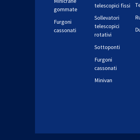
Minicrane
T
telescopici fissi
gommate
Ru
Sollevatori
Furgoni
telescopici
D
cassonati
rotativi
Sottoponti
Furgoni
cassonati
Minivan