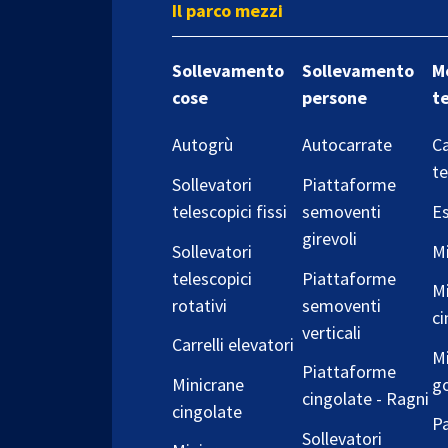
Il parco mezzi
Sollevamento
Sollevamento
M
cose
persone
t
Autogrù
Autocarrate
Ca
te
Sollevatori
Piattaforme
telescopici fissi
semoventi
Es
girevoli
Sollevatori
Mi
telescopici
Piattaforme
Mi
rotativi
semoventi
ci
verticali
Carrelli elevatori
Mi
Piattaforme
Minicrane
g
cingolate - Ragni
cingolate
Pa
Sollevatori