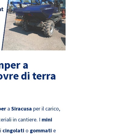
mper a
vre di terra
per
a
Siracusa
per il carico,
riali in cantiere. I
mini
i
cingolati
o
gommati
e