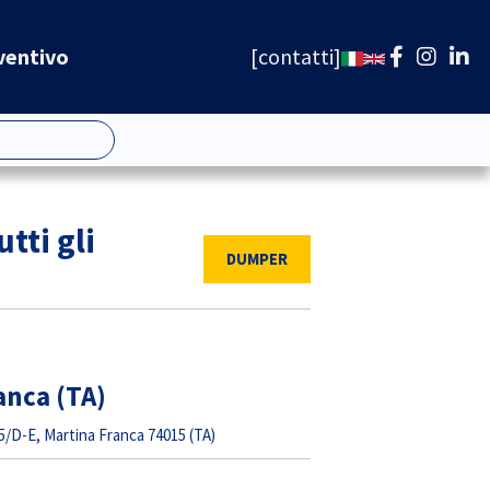
ventivo
contatti
tti gli
DUMPER
anca (TA)
/D-E, Martina Franca 74015 (TA)