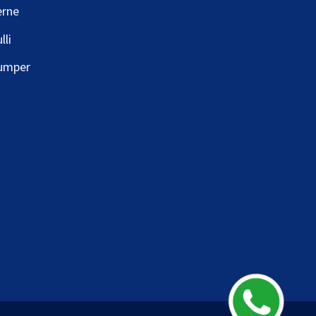
erne
lli
umper