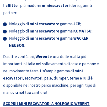
l’
affitto
i più moderni
miniescavatori
dei seguenti
partner:
Noleggio di
mini escavatore
gamma
JCB
;
Noleggio di
mini escavatore
gamma
KOMATSU
;
Noleggio di
mini escavatore
gamma
WACKER
NEUSON
.
Da oltre vent’anni,
Werent
è una delle realtà più
importanti in Italia nel sollevamento di cose e persone e
nel movimento terra. Un’ampia gamma di
mini
escavatori
, escavatori, pale, dumper, terne e rulli è
disponibile nel nostro parco macchine, per ogni tipo di
manovra nel tuo cantiere!
SCOPRI I MINI ESCAVATORI A NOLEGGIO WERENT