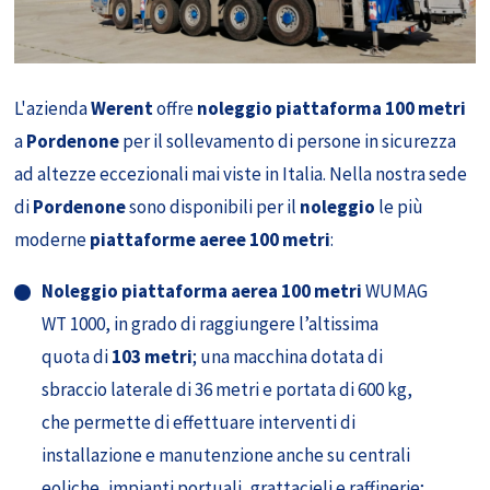
L'azienda
Werent
offre
noleggio piattaforma 100 metri
a
Pordenone
per il sollevamento di persone in sicurezza
ad altezze eccezionali mai viste in Italia. Nella nostra sede
di
Pordenone
sono disponibili per il
noleggio
le più
moderne
piattaforme aeree 100 metri
:
Noleggio piattaforma aerea 100 metri
WUMAG
WT 1000, in grado di raggiungere l’altissima
quota di
103 metri
; una macchina dotata di
sbraccio laterale di 36 metri e portata di 600 kg,
che permette di effettuare interventi di
installazione e manutenzione anche su centrali
eoliche, impianti portuali, grattacieli e raffinerie;