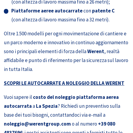
(con altezza di lavoro massima fino a 26 metri);
Piattaforme aeree autocarrate
con
patente C
(con altezza di lavoro massima fino a 32 metri).
Oltre 1.500 modelli per ogni movimentazione di cantiere e
un parco moderno e innovativo in continuo aggiornamento
sono i principali elementi di forza della
Werent
, realtà
affidabile e punto di riferimento per la sicurezza sul lavoro
in tutta Italia.
SCOPRI LE AUTOCARRATE A NOLEGGIO DELLA WERENT
Vuoi sapere il
costo del noleggio piattaforma aerea
autocarrata
a
La Spezia
? Richiedi un preventivo sulla
base dei tuoi bisogni, contattandoci via e-mail a
noleggio@werentgroup.com
o al numero
+39 080
4837696
: i nostri assistenti sono pronti a fornirti tutte le