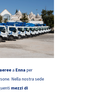
 aeree
a
Enna
per
rsone. Nella nostra sede
guenti
mezzi di