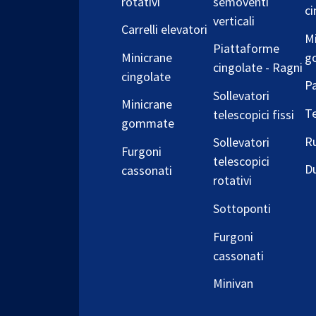
rotativi
semoventi
ci
verticali
Carrelli elevatori
Mi
Piattaforme
Minicrane
g
cingolate - Ragni
cingolate
Pa
Sollevatori
Minicrane
T
telescopici fissi
gommate
Ru
Sollevatori
Furgoni
telescopici
D
cassonati
rotativi
Sottoponti
Furgoni
cassonati
Minivan