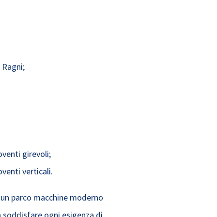
 Ragni;
enti girevoli;
nti verticali.
on un parco macchine moderno
 soddisfare ogni esigenza di