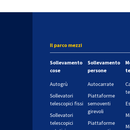
Il parco mezzi
Sollevamento
Sollevamento
M
cose
persone
t
Autogrù
Autocarrate
Ca
te
Sollevatori
Piattaforme
telescopici fissi
semoventi
Es
girevoli
Sollevatori
Mi
telescopici
Piattaforme
Mi