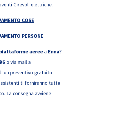
nti Girevoli elettriche.
EVAMENTO COSE
EVAMENTO PERSONE
 piattaforme aeree
a
Enna
?
96
o via mail a
i un preventivo gratuito
assistenti ti forniranno tutte
to. La consegna avviene