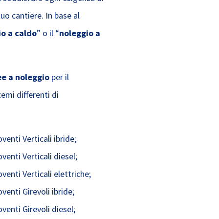
o cantiere. In base al
o a caldo
” o il “
noleggio a
e a noleggio
per il
emi differenti di
nti Verticali ibride;
nti Verticali diesel;
nti Verticali elettriche;
nti Girevoli ibride;
nti Girevoli diesel;