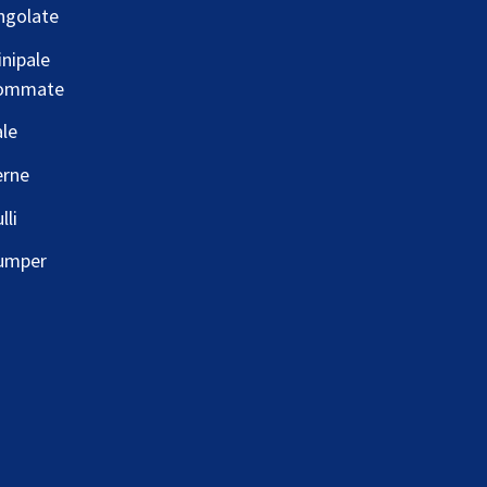
ngolate
nipale
ommate
le
erne
lli
umper