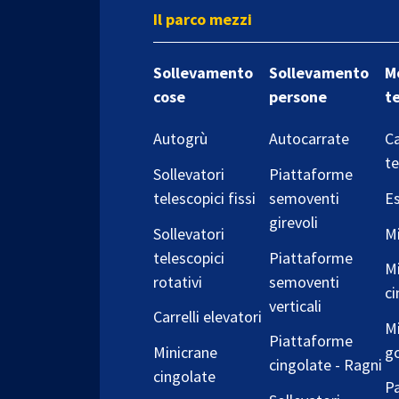
Il parco mezzi
Sollevamento
Sollevamento
M
cose
persone
t
Autogrù
Autocarrate
Ca
te
Sollevatori
Piattaforme
telescopici fissi
semoventi
Es
girevoli
Sollevatori
Mi
telescopici
Piattaforme
Mi
rotativi
semoventi
ci
verticali
Carrelli elevatori
Mi
Piattaforme
Minicrane
g
cingolate - Ragni
cingolate
Pa