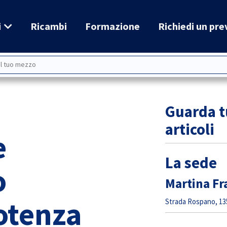
i
Ricambi
Formazione
Richiedi un pre
Guarda tu
articoli
e
La sede
o
Martina Fr
otenza
Strada Rospano, 135