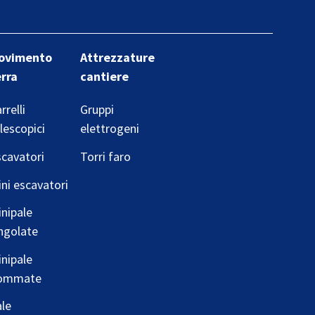
ovimento
Attrezzature
erra
cantiere
rrelli
Gruppi
lescopici
elettrogeni
cavatori
Torri faro
ni escavatori
nipale
ngolate
nipale
ommate
le