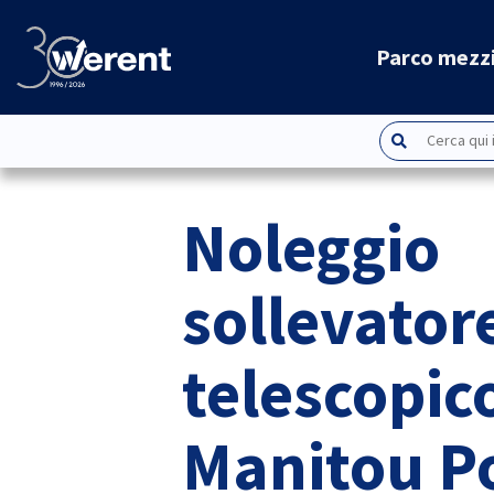
Parco mezz
Noleggio
sollevator
telescopic
Manitou P