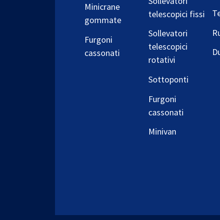
Sollevatori
Minicrane
T
telescopici fissi
gommate
Ru
Sollevatori
Furgoni
telescopici
D
cassonati
rotativi
Sottoponti
Furgoni
cassonati
Minivan