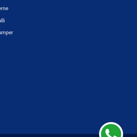
erne
lli
umper