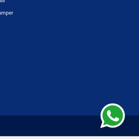
lli
umper