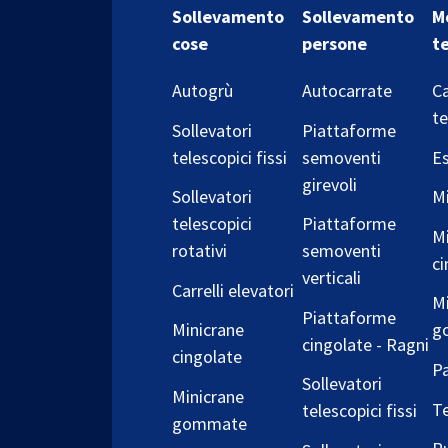
Sollevamento
Sollevamento
M
cose
persone
t
Autogrù
Autocarrate
Ca
te
Sollevatori
Piattaforme
telescopici fissi
semoventi
Es
girevoli
Sollevatori
Mi
telescopici
Piattaforme
Mi
rotativi
semoventi
ci
verticali
Carrelli elevatori
Mi
Piattaforme
Minicrane
g
cingolate - Ragni
cingolate
Pa
Sollevatori
Minicrane
T
telescopici fissi
gommate