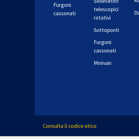
Ru
Sollevatori
Furgoni
telescopici
D
cassonati
rotativi
Sottoponti
Furgoni
cassonati
Minivan
Consulta il codice etico