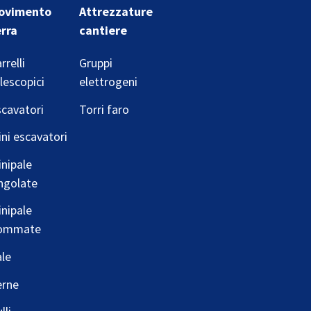
ovimento
Attrezzature
erra
cantiere
rrelli
Gruppi
lescopici
elettrogeni
cavatori
Torri faro
ni escavatori
nipale
ngolate
nipale
ommate
le
erne